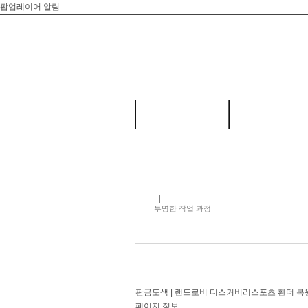
팝업레이어 알림
카앤텍 소개
정비시스템
투명한 작업 과정
판금도색 | 랜드로버 디스커버리스포츠 휀더 복
페이지 정보