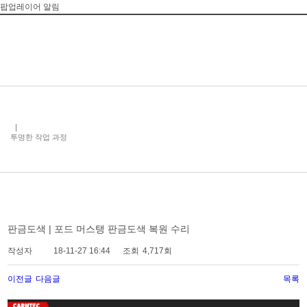
팝업레이어 알림
투명한 작업 과정
판금도색 | 포드 머스탱 판금도색 복원 수리
작성자
18-11-27 16:44
조회
4,717회
이전글
다음글
목록