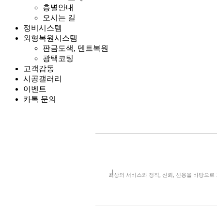
층별안내
오시는 길
정비시스템
외형복원시스템
판금도색, 덴트복원
광택코팅
고객감동
시공갤러리
이벤트
카톡 문의
최상의 서비스와 정직, 신뢰, 신용을 바탕으